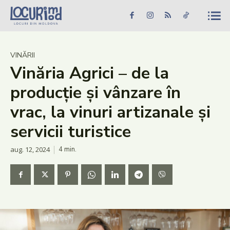
Caută în site...
Căutare
Caută în site...
Căutare
Știri
VINĂRII
Vinăria Agrici – de la
Evenimente
producție și vânzare în
Dezvoltare rurală
vrac, la vinuri artizanale și
Turism
servicii turistice
Vinării
aug. 12, 2024
4
min.
Patrimoniu
Produs Acasă