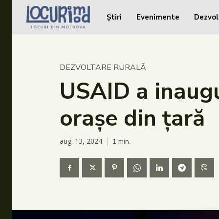
Știri
Evenimente
Dezvol
Caută în site...
Caută în site...
Știri
DEZVOLTARE RURALĂ
Evenimente
USAID a inaugu
Dezvoltare rurală
orașe din țară
Turism
Vinării
aug. 13, 2024
1
min.
Patrimoniu
Produs Acasă