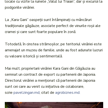
locale cu vizite la ruinele „Valul lui Traian”, dar și excursii la
podgoriile vinăriei.
La „Kara Gani” oaspeții sunt întâmpinați cu mâncăruri
tradiționale găgăuze, asociate perfect de vinurile roșii ale
cramei și care sunt foarte populare în zonă.
Totodată, în cinstea strămoșilor, pe teritoriul vinăriei este
amenajat un muzeu de familie, unde au fost adunate lucruri
cu valoare istorică și sentimentală.
Mai mult, proprietarii vinăriei Kara Gani din Găgăuzia au
semnat un contract de export cu partenerii din Japonia.
Directorul vinăriei a menționat că partenerii din Japonia
sunt cei care au venit cu inițiativa de colaborare,
scrie
pavelzingan.md
, citat de
agrobiznes.md.