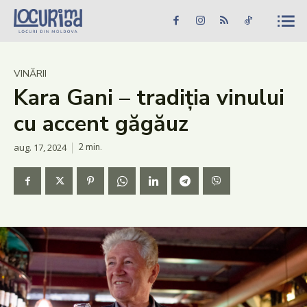
Caută în site...
Căutare
Caută în site...
Căutare
Știri
VINĂRII
Kara Gani – tradiția vinului
Evenimente
cu accent găgăuz
Dezvoltare rurală
aug. 17, 2024
2
min.
Turism
Vinării
Patrimoniu
Produs Acasă