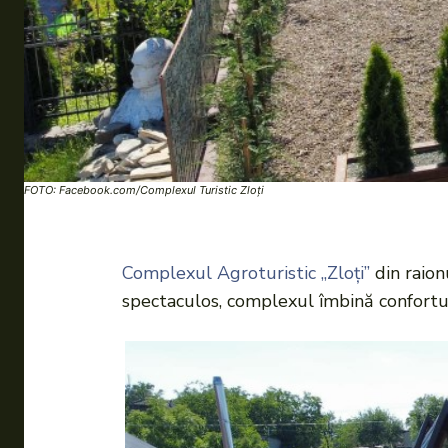
FOTO: Facebook.com/Complexul Turistic Zloți
Complexul Agroturistic „Zloți”
din raionu
spectaculos, complexul îmbină confortul