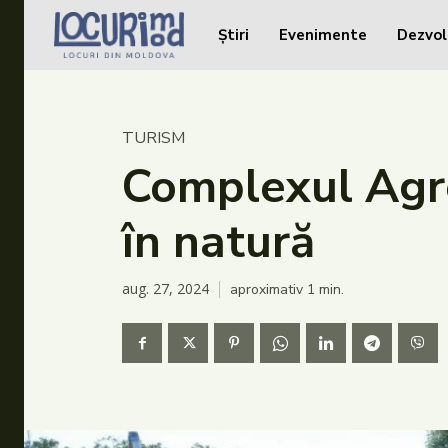
Știri
Evenimente
Dezvol
Caută în site...
Caută în site...
Știri
TURISM
Evenimente
Complexul Agrot
Dezvoltare rurală
în natură
Turism
Vinării
aug. 27, 2024
aproximativ 1
min.
Patrimoniu
Produs Acasă