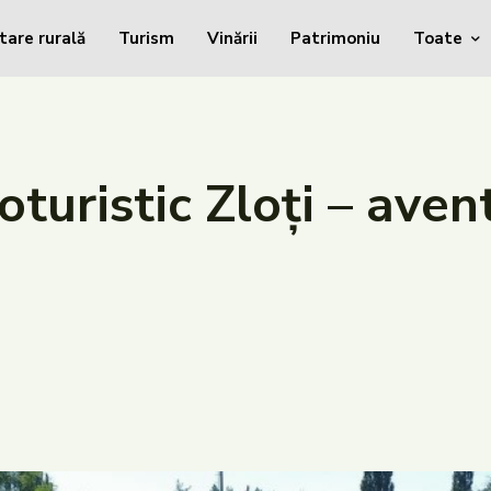
tare rurală
Turism
Vinării
Patrimoniu
Toate
uristic Zloți – avent