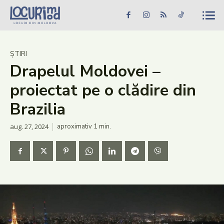
Caută în site...
Căutare
Caută în site...
Căutare
Știri
ȘTIRI
Drapelul Moldovei –
Evenimente
proiectat pe o clădire din
Dezvoltare rurală
Brazilia
Turism
aug. 27, 2024
aproximativ 1
min.
Vinării
Patrimoniu
Produs Acasă