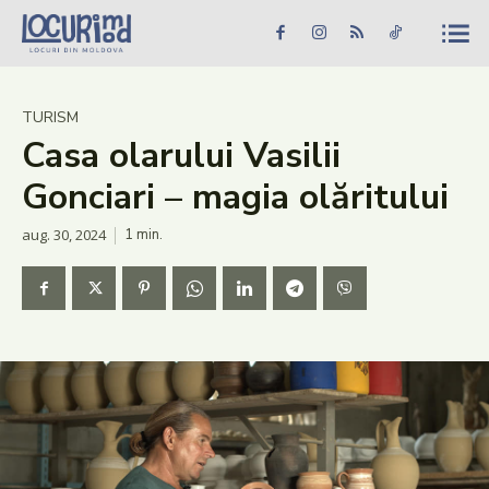
Caută în site...
Căutare
Caută în site...
Căutare
Știri
TURISM
Casa olarului Vasilii
Evenimente
Gonciari – magia olăritului
Dezvoltare rurală
aug. 30, 2024
1
min.
Turism
Vinării
Patrimoniu
Produs Acasă