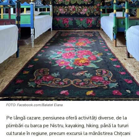
FOTO: Facebook.com/Balatel Elana
Pe lângă cazare, pensiunea oferă activități diverse, de la
plimbări cu barca pe Nistru, kayaking, hiking, până la tururi
culturale în regiune, precum excursii la mănăstirea Chițcani