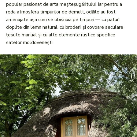
popular pasionat de arta meșteșugăritului. Iar pentru a
reda atmosfera timpurilor de demult, odăile au fost
amenajate așa cum se obișnuia pe timpuri — cu paturi
cioplite din lemn natural, cu broderii și covoare seculare
țesute manual și cu alte elemente rustice specifice
satelor moldovenești.