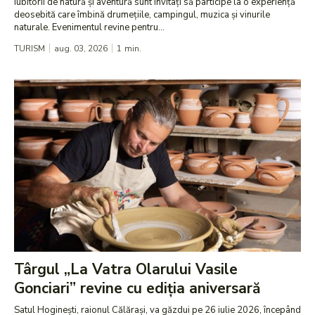
Iubitorii de natură și aventură sunt invitați să participe la o experiență
deosebită care îmbină drumețiile, campingul, muzica și vinurile
naturale. Evenimentul revine pentru...
TURISM
aug. 03, 2026
1
min.
Târgul „La Vatra Olarului Vasile
Gonciari” revine cu ediția aniversară
Satul Hoginești, raionul Călărași, va găzdui pe 26 iulie 2026, începând