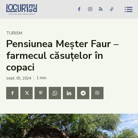
Caută în site...
Căutare
Caută în site...
Căutare
Știri
TURISM
Pensiunea Meșter Faur –
Evenimente
farmecul căsuțelor în
Dezvoltare rurală
copaci
Turism
sept. 05, 2024
1
min.
Vinării
Patrimoniu
Produs Acasă