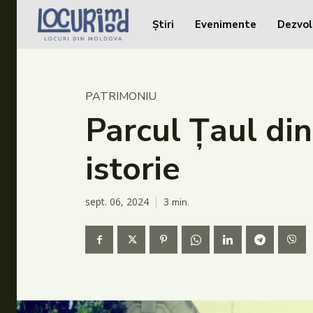
Știri
Evenimente
Dezvol
Caută în site...
Caută în site...
Știri
PATRIMONIU
Evenimente
Parcul Țaul di
Dezvoltare rurală
istorie
Turism
Vinării
sept. 06, 2024
3
min.
Patrimoniu
Produs Acasă