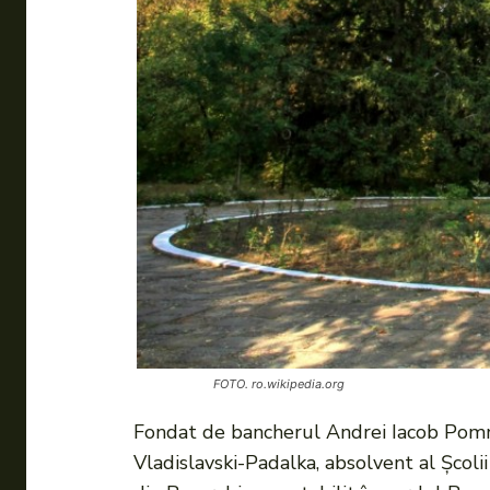
FOTO. ro.wikipedia.org
Fondat de bancherul Andrei Iacob Pommer,
Vladislavski-Padalka, absolvent al Școl