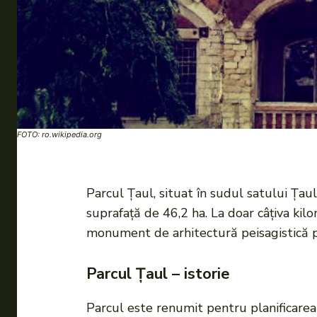
FOTO: ro.wikipedia.org
Parcul Țaul, situat în sudul satului Țau
suprafață de 46,2 ha. La doar câțiva ki
monument de arhitectură peisagistică pr
Parcul Țaul – istorie
Parcul este renumit pentru planificarea 