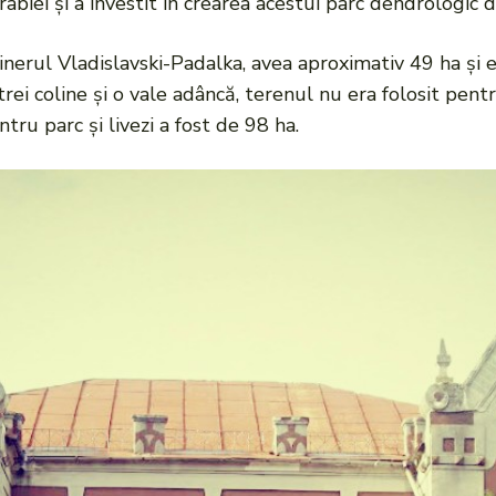
rabiei și a investit în crearea acestui parc dendrologic 
nerul Vladislavski-Padalka, avea aproximativ 49 ha și e
 trei coline și o vale adâncă, terenul nu era folosit pen
tru parc și livezi a fost de 98 ha.