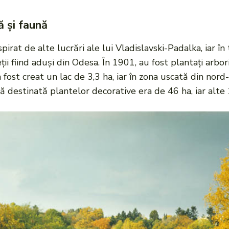
ă și faună
spirat de alte lucrări ale lui Vladislavski-Padalka, iar î
i fiind aduși din Odesa. În 1901, au fost plantați arbori 
 fost creat un lac de 3,3 ha, iar în zona uscată din nor
ă destinată plantelor decorative era de 46 ha, iar alte