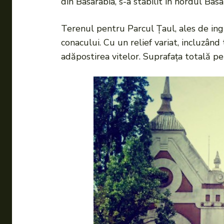
din Basarabia, s-a stabilit în nordul Basa
Terenul pentru Parcul Țaul, ales de ingi
conacului. Cu un relief variat, incluzând
adăpostirea vitelor. Suprafața totală pen