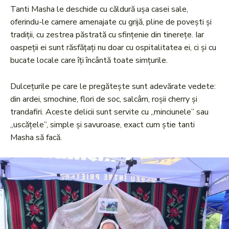
Tanti Masha le deschide cu căldură ușa casei sale,
oferindu-le camere amenajate cu grijă, pline de povești și
tradiții, cu zestrea păstrată cu sfințenie din tinerețe. Iar
oaspeții ei sunt răsfățați nu doar cu ospitalitatea ei, ci și cu
bucate locale care îți încântă toate simțurile.
Dulcețurile pe care le pregătește sunt adevărate vedete:
din ardei, smochine, flori de soc, salcâm, roșii cherry și
trandafiri. Aceste delicii sunt servite cu „minciunele” sau
„uscățele”, simple și savuroase, exact cum știe tanti
Masha să facă.