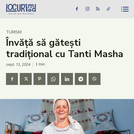
Caută în site...
Căutare
Caută în site...
Căutare
Știri
TURISM
Învăță să gătești
Evenimente
tradițional cu Tanti Masha
Dezvoltare rurală
sept. 13, 2024
1
min.
Turism
Vinării
Patrimoniu
Produs Acasă