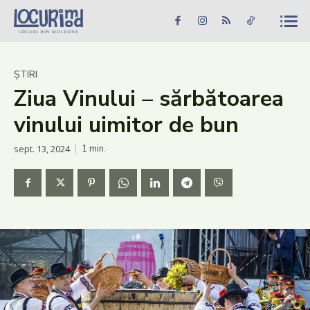
Caută în site...
Căutare
Caută în site...
Căutare
Știri
ȘTIRI
Ziua Vinului – sărbătoarea
Evenimente
vinului uimitor de bun
Dezvoltare rurală
sept. 13, 2024
1
min.
Turism
Vinării
Patrimoniu
Produs Acasă