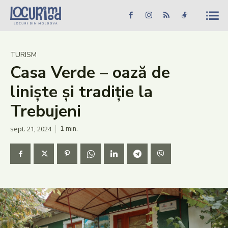
Caută în site...
Căutare
Caută în site...
Căutare
Știri
TURISM
Casa Verde – oază de
Evenimente
liniște și tradiție la
Dezvoltare rurală
Trebujeni
Turism
sept. 21, 2024
1
min.
Vinării
Patrimoniu
Produs Acasă