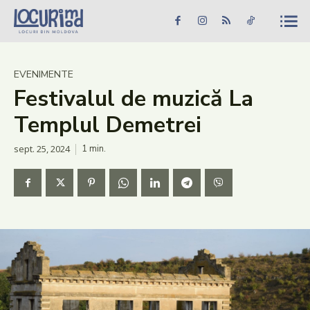
Caută în site...
Căutare
Caută în site...
Căutare
Știri
EVENIMENTE
Festivalul de muzică La
Evenimente
Templul Demetrei
Dezvoltare rurală
sept. 25, 2024
1
min.
Turism
Vinării
Patrimoniu
Produs Acasă