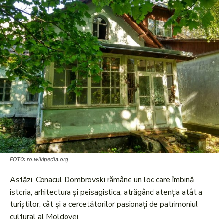
FOTO: ro.wikipedia.org
Astăzi, Conacul Dombrovski rămâne un loc care îmbină
istoria, arhitectura și peisagistica, atrăgând atenția atât a
turiștilor, cât și a cercetătorilor pasionați de patrimoniul
cultural al Moldovei.