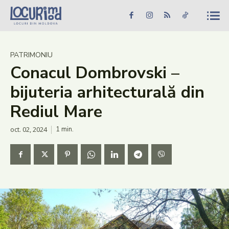
Caută în site...
Căutare
Caută în site...
Căutare
Știri
PATRIMONIU
Conacul Dombrovski –
Evenimente
bijuteria arhitecturală din
Dezvoltare rurală
Rediul Mare
Turism
oct. 02, 2024
1
min.
Vinării
Patrimoniu
Produs Acasă