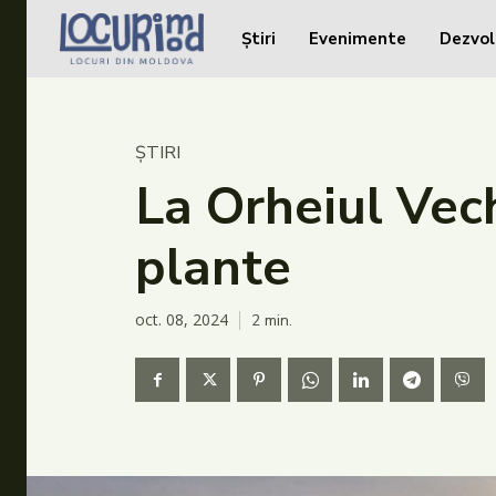
Știri
Evenimente
Dezvol
Caută în site...
Caută în site...
Știri
ȘTIRI
Evenimente
La Orheiul Vech
Dezvoltare rurală
plante
Turism
Vinării
oct. 08, 2024
2
min.
Patrimoniu
Produs Acasă