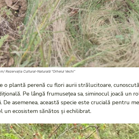
/ Rezervația Cultural-Naturală ”Orheiul Vechi”
e o plantă perenă cu flori aurii strălucitoare, cunoscut
dițională. Pe lângă frumusețea sa, siminocul joacă un rol 
ii. De asemenea, această specie este crucială pentru me
l un ecosistem sănătos și echilibrat.