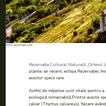
FOTO: etichotels.com
Rezervația Cultural-Naturală „Orheiul 
plante, iar recent, echipa Rezervației, 
acestor specii rare.
Astfel de inițiative sunt vitale pentru a
ecologică remarcabilă.Printre aceste s
calcar (Thymus calcareus), fiecare având