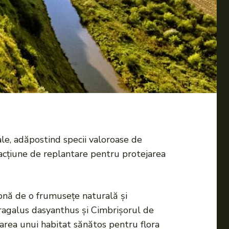
ale, adăpostind specii valoroase de
o acțiune de replantare pentru protejarea
 zonă de o frumusețe naturală și
ragalus dasyanthus și Cimbrișorul de
rearea unui habitat sănătos pentru flora