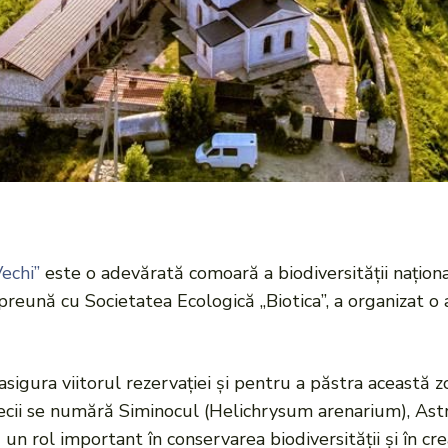
Vechi”
este o adevărată comoară a biodiversității națion
împreună cu Societatea Ecologică „Biotica”, a organizat 
 asigura viitorul rezervației și pentru a păstra această
pecii se numără Siminocul (Helichrysum arenarium), Ast
 un rol important în conservarea biodiversității și în c