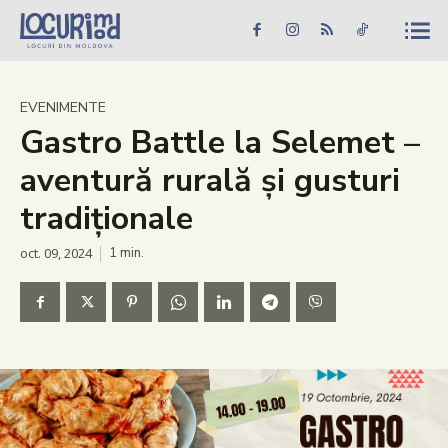
Caută în site...
Căutare
Caută în site...
Căutare
Știri
EVENIMENTE
Gastro Battle la Selemet –
Evenimente
aventură rurală și gusturi
Dezvoltare rurală
tradiționale
Turism
oct. 09, 2024
1
min.
Vinării
Patrimoniu
Produs Acasă