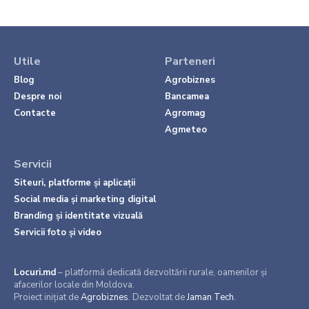
Utile
Parteneri
Blog
Agrobiznes
Despre noi
Bancamea
Contacte
Agromag
Agmeteo
Servicii
Siteuri, platforme și aplicații
Social media și marketing digital
Branding și identitate vizuală
Servicii foto și video
Locuri.md
– platformă dedicată dezvoltării rurale, oamenilor și
afacerilor locale din Moldova.
Proiect inițiat de
Agrobiznes
. Dezvoltat de
Jaman Tech
.