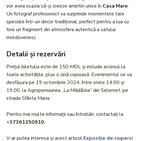
vor avea ocazia să-și creeze amintiri unice în
Casa Mare
.
Un fotograf profesionist va surprinde momentele tale
speciale într-un decor tradițional, perfect pentru a lua cu
tine un fragment din atmosfera autentică a satului
moldovenesc.
Detalii și rezervări
Prețul biletului este de 150 MDL și include accesul la
toate activitățile, plus o cină copioasă. Evenimentul se va
desfășura pe 19 octombrie 2024, între orele 14:00 și
19:00, la Agropensiunea „La Mădălina” din Selemet, pe
strada Sfânta Maria.
Pentru mai multe informații sau întrebări, contactați la
+
37361150910.
V-ar putea interesa și acest articol
Expoziție de ciuperci