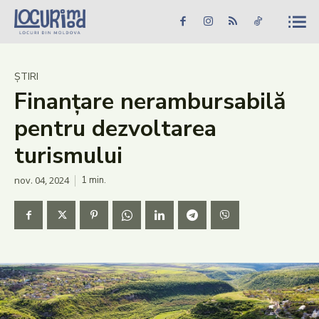
Caută în site...
Căutare
Caută în site...
Căutare
Știri
ȘTIRI
Finanțare nerambursabilă
Evenimente
pentru dezvoltarea
Dezvoltare rurală
turismului
Turism
nov. 04, 2024
1
min.
Vinării
Patrimoniu
Produs Acasă