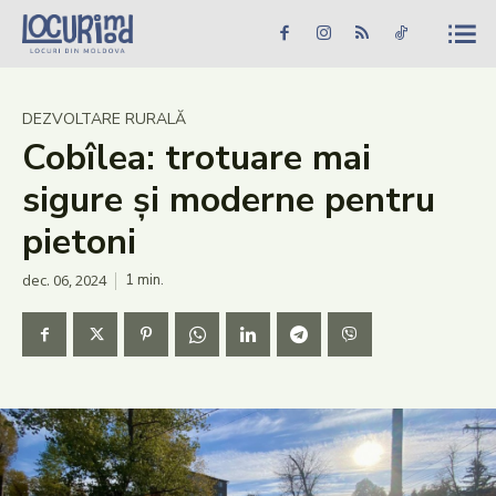
Caută în site...
Căutare
Caută în site...
Căutare
Știri
DEZVOLTARE RURALĂ
Cobîlea: trotuare mai
Evenimente
sigure și moderne pentru
Dezvoltare rurală
pietoni
Turism
dec. 06, 2024
1
min.
Vinării
Patrimoniu
Produs Acasă