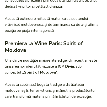
consolidează prezența prin două standuri distincte: unul
dedicat vinurilor și celălalt divinului.
Această extindere reflectă maturizarea sectorului
vitivinicol moldovenesc și determinarea sa de a-și afirma
poziția pe piața internațională.
Premiera la Wine Paris: Spirit of
Moldova
Una dintre noutățile majore ale ediției din acest an este
lansarea noii identități vizuale a
IGP Divin
, sub
conceptul
„Spirit of Moldova”
.
Aceasta subliniază bogata tradiție a distilatelor
moldovenești, terroir-ul unic și măiestria producătorilor
care transformă materia primă în băuturi de excepție.