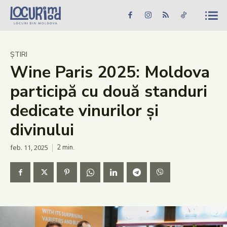
Caută în site...
Căutare
Caută în site...
Căutare
Știri
ȘTIRI
Wine Paris 2025: Moldova
Evenimente
participă cu două standuri
Dezvoltare rurală
dedicate vinurilor și
Turism
divinului
Vinării
feb. 11, 2025
2
min.
Patrimoniu
Produs Acasă