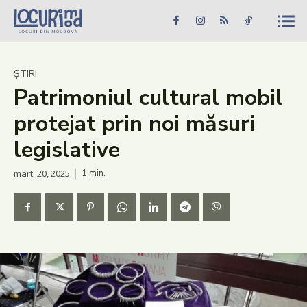
Caută în site...
Căutare
Caută în site...
Căutare
Știri
ȘTIRI
Patrimoniul cultural mobil
Evenimente
protejat prin noi măsuri
Dezvoltare rurală
legislative
Turism
mart. 20, 2025
1
min.
Vinării
Patrimoniu
Produs Acasă