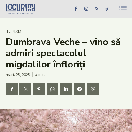
Caută în site...
Căutare
Caută în site...
Căutare
Știri
TURISM
Dumbrava Veche – vino să
Evenimente
admiri spectacolul
Dezvoltare rurală
migdalilor înfloriți
Turism
mart. 25, 2025
2
min.
Vinării
Patrimoniu
Produs Acasă