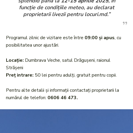
splendid până la
12-15 aprilie 2025
, în
funcție de condițiile meteo, au declarat
proprietarii livezii pentru locuri.md.”
Programul zilnic de vizitare este între
09:00 și apus
, cu
posibilitatea unor ajustări.
Locație:
Dumbrava Veche, satul Drăgușeni, raionul
Strășeni
Preț intrare:
50 lei pentru adulți, gratuit pentru copii.
Pentru alte detalii și informații contactați proprietarii la
numărul de telefon:
0606 46 473.