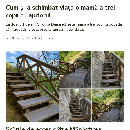
Cum și-a schimbat viața o mamă a trei
copii cu ajutorul...
La doar 31 de ani, Virginia Duminică este mama a trei copii și dovada
că niciodată nu este prea târziu să începi de la...
ȘTIRI
aug. 06, 2026
3
min.
Scările de acces către Mănăstirea