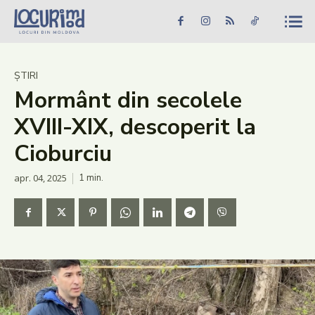
Caută în site...
Căutare
Caută în site...
Căutare
Știri
ȘTIRI
Mormânt din secolele
Evenimente
XVIII-XIX, descoperit la
Dezvoltare rurală
Cioburciu
Turism
apr. 04, 2025
1
min.
Vinării
Patrimoniu
Produs Acasă