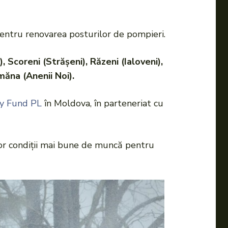
 pentru renovarea posturilor de pompieri.
), Scoreni (Strășeni), Răzeni (Ialoveni),
ăna (Anenii Noi).
ty Fund PL
în Moldova, în parteneriat cu
nor condiții mai bune de muncă pentru