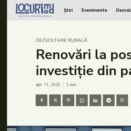
Știri
Evenimente
Dezvol
Caută în site...
Caută în site...
Știri
DEZVOLTARE RURALĂ
Evenimente
Renovări la po
Dezvoltare rurală
investiție din 
Turism
Vinării
apr. 11, 2025
1
min.
Patrimoniu
Produs Acasă