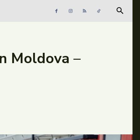
Căutare
Căutare
in Moldova –