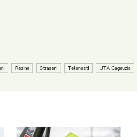
eni
Rezina
Straseni
Telenesti
UTA Gagauzia