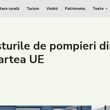
tare rurală
Turism
Vinării
Patrimoniu
Toate
sturile de pompieri d
partea UE