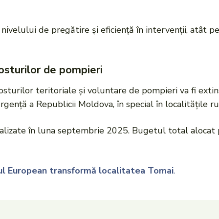
ivelului de pregătire și eficiență în intervenții, atât pe
osturilor de pompieri
osturilor teritoriale și voluntare de pompieri va fi extin
gență a Republicii Moldova, în special în localitățile rur
nalizate în luna septembrie 2025. Bugetul total alocat
ul European transformă localitatea Tomai
.