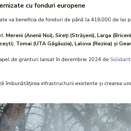
ernizate cu fonduri europene
ctate va beneficia de fonduri de până la 418.000 de lei
nt:
Mereni (Anenii Noi), Sireți (Strășeni), Larga (Briceni
cești
),
Tomai (UTA Găgăuzia), Lalova (Rezina) și Geam
 apel de granturi lansat în decembrie 2024 de
Solidari
ă îmbunătățirea infrastructurii existente și crearea u