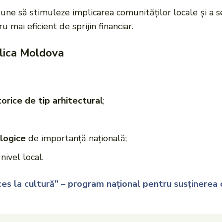
pune să stimuleze implicarea comunităților locale și a s
mai eficient de sprijin financiar.
lica Moldova
rice de tip arhitectural
;
logice
de importanță națională;
ivel local.
es la cultură” – program național pentru susținerea c