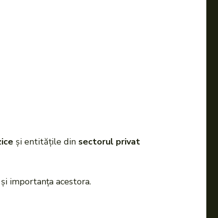
zice
și entitățile din
sectorul privat
 și importanța acestora.