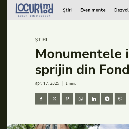
Știri
Evenimente
Dezvol
Caută în site...
Caută în site...
Știri
ȘTIRI
Evenimente
Monumentele is
Dezvoltare rurală
sprijin din Fond
Turism
Vinării
apr. 17, 2025
1
min.
Patrimoniu
Produs Acasă