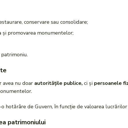
restaurare, conservare sau consolidare;
area și promovarea monumentelor;
 patrimoniu.
ate
or avea nu doar
autoritățile publice,
ci și
persoanele fi
 monumentelor.
tr-o hotărâre de Guvern, în funcție de valoarea lucrărilor
ea patrimoniului