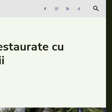
Căutare
Căutare
estaurate cu
i