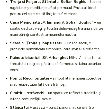
Troița și Foișorul Sfântului Sofian Boghiu
– loc de
rugăciune și meditație, aflat pe malul Prutului, ideal
pentru cei care caută liniște sufletească.
Casa Memorială „Arhimandrit Sofian Boghiu”
– un
spațiu dedicat vieții și lucrării duhovnicești a unuia dintre
marii părinți spirituali ai neamului nostru.
Scara cu Țroiță și baptisteriu
– un loc sacru, cu
profunde semnificații simbolice, care invită la reflecție.
Ruinele bisericii „Sf. Arhanghel Mihail”
– martor al
trecutului religios, păstrează farmecul și taina locurilor
vechi.
Pomul Recunoștinței
– simbol al memoriei colective
și al respectului față de strămoși.
Cimitirul străvechi
– un spațiu ce reflectă tradițiile și
istoria comunității locale.
Stânca lui Harascu
– punct panoramic ce oferă o