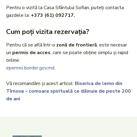
Pentru o vizită la Casa Sfântului Sofian, puteți contacta
gazdele la:
+373 (61) 092717.
Cum poți vizita rezervația?
Pentru că se află într-o
zonă de frontieră
, este necesar
un
permis de acces
, care se poate obține simplu și rapid
online:
epermis.border.gov.md
.
Vă recomandăm și acest articol:
Biserica de lemn din
Tîrnova – comoara spirituală ce dăinuie de peste 200
de ani
.