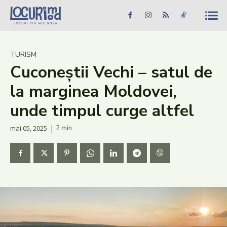
Caută în site...
Căutare
Caută în site...
Căutare
Știri
TURISM
Cuconeștii Vechi – satul de
Evenimente
la marginea Moldovei,
Dezvoltare rurală
unde timpul curge altfel
Turism
mai 05, 2025
2
min.
Vinării
Patrimoniu
Produs Acasă