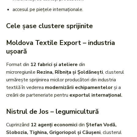
accesul pe piețele internaționale.
Cele șase clustere sprijinite
Moldova Textile Export – industria
ușoară
Format din
12 fabrici și ateliere
din
microregiunile
Rezina, Rîbnița și Șoldănești
, clusterul
urmărește sprijinirea micilor producători din industria
textilă în vederea
modernizării echipamentelor
și a
creării de parteneriate pentru
exportul internațional
.
Nistrul de Jos – legumicultură
Cuprinzând
12 agenți economici
din
Ștefan Vodă,
Slobozia, Tighina, Grigoriopol și Căușeni
, clusterul