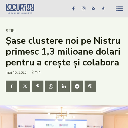
Caută în site...
Căutare
Caută în site...
Căutare
Știri
ȘTIRI
Șase clustere noi pe Nistru
Evenimente
primesc 1,3 milioane dolari
Dezvoltare rurală
pentru a crește și colabora
Turism
mai 15, 2025
2
min.
Vinării
Patrimoniu
Produs Acasă