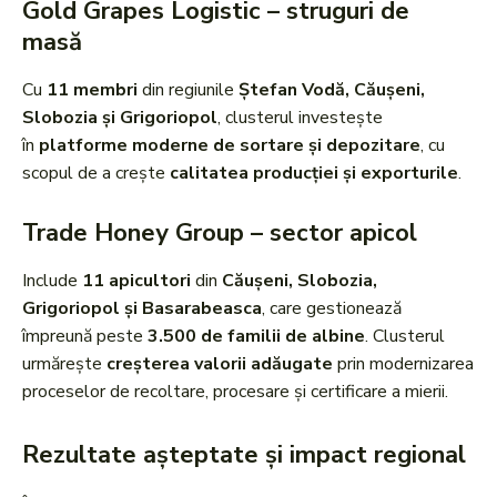
Gold Grapes Logistic – struguri de
masă
Cu
11 membri
din regiunile
Ștefan Vodă, Căușeni,
Slobozia și Grigoriopol
, clusterul investește
în
platforme moderne de sortare și depozitare
, cu
scopul de a crește
calitatea producției și exporturile
.
Trade Honey Group – sector apicol
Include
11 apicultori
din
Căușeni, Slobozia,
Grigoriopol și Basarabeasca
, care gestionează
împreună peste
3.500 de familii de albine
. Clusterul
urmărește
creșterea valorii adăugate
prin modernizarea
proceselor de recoltare, procesare și certificare a mierii.
Rezultate așteptate și impact regional