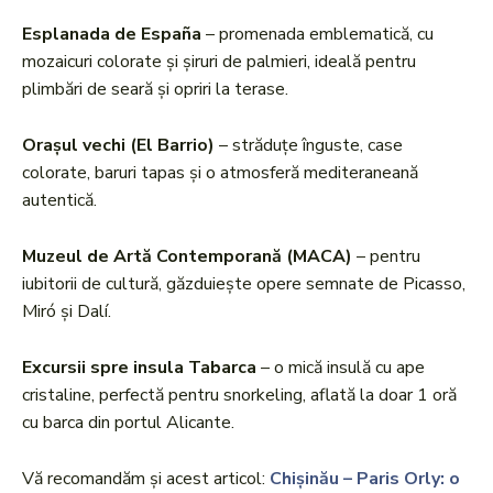
Esplanada de España
– promenada emblematică, cu
mozaicuri colorate și șiruri de palmieri, ideală pentru
plimbări de seară și opriri la terase.
Orașul vechi (El Barrio)
– străduțe înguste, case
colorate, baruri tapas și o atmosferă mediteraneană
autentică.
Muzeul de Artă Contemporană (MACA)
– pentru
iubitorii de cultură, găzduiește opere semnate de Picasso,
Miró și Dalí.
Excursii spre insula Tabarca
– o mică insulă cu ape
cristaline, perfectă pentru snorkeling, aflată la doar 1 oră
cu barca din portul Alicante.
Vă recomandăm și acest articol:
Chișinău – Paris Orly: o