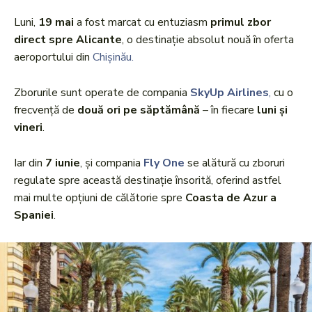
Luni,
19 mai
a fost marcat cu entuziasm
primul zbor
direct spre Alicante
, o destinație absolut nouă în oferta
aeroportului din
Chișinău.
Zborurile sunt operate de compania
SkyUp Airlines
,
cu o
frecvență de
două ori pe săptămână
– în fiecare
luni și
vineri
.
Iar din
7 iunie
, și compania
Fly One
se alătură cu zboruri
regulate spre această destinație însorită, oferind astfel
mai multe opțiuni de călătorie spre
Coasta de Azur a
Spaniei
.