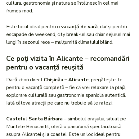
cultura, gastronomia și natura se întâlnesc în cel mai
frumos mod.
Este locul ideal pentru o
vacanță de vară
, dar și pentru
escapade de weekend, city break-uri sau chiar sejururi mai
lungi în sezonul rece – mulțumită climatului blând.
Ce poți vizita în Alicante – recomandări
pentru o vacanță reușită
Dacă zbori direct
Chișinău – Alicante
, pregătește-te
pentru o vacanță completă – fie că vrei relaxare la plajă,
explorare culturală sau gastronomie spaniolă autentică.
Iată câteva atracții pe care nu trebuie să le ratezi:
Castelul Santa Bárbara
– simbolul orașului, situat pe
Muntele Benacantil, oferă o panoramă spectaculoasă
asupra Alicantei și a coastei. Este un loc ideal pentru