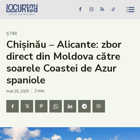
Caută în site...
Căutare
Caută în site...
Căutare
Știri
ȘTIRI
Chișinău – Alicante: zbor
Evenimente
direct din Moldova către
Dezvoltare rurală
soarele Coastei de Azur
Turism
spaniole
Vinării
mai 20, 2025
2
min.
Patrimoniu
Produs Acasă