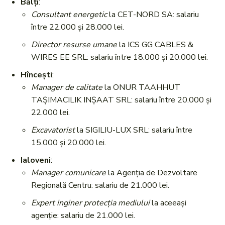
Bălți
:
Consultant energetic
la CET-NORD SA: salariu
între 22.000 și 28.000 lei.
Director resurse umane
la ICS GG CABLES &
WIRES EE SRL: salariu între 18.000 și 20.000 lei.
Hîncești
:
Manager de calitate
la ONUR TAAHHUT
TAŞIMACILIK INŞAAT SRL: salariu între 20.000 și
22.000 lei.
Excavatorist
la SIGILIU-LUX SRL: salariu între
15.000 și 20.000 lei.
Ialoveni
:
Manager comunicare
la Agenția de Dezvoltare
Regională Centru: salariu de 21.000 lei.
Expert inginer protecția mediului
la aceeași
agenție: salariu de 21.000 lei.