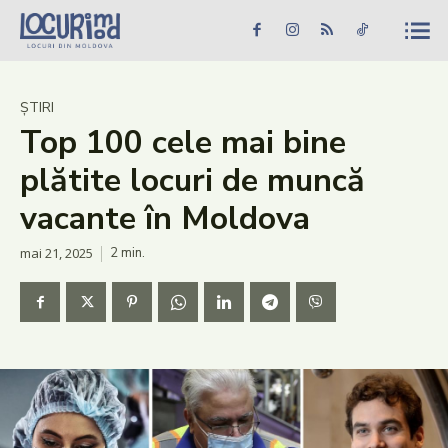
Caută în site...
Căutare
Caută în site...
Căutare
Știri
ȘTIRI
Top 100 cele mai bine
Evenimente
plătite locuri de muncă
Dezvoltare rurală
vacante în Moldova
Turism
mai 21, 2025
2
min.
Vinării
Patrimoniu
Produs Acasă