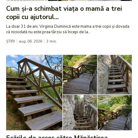
Cum și-a schimbat viața o mamă a trei
copii cu ajutorul...
La doar 31 de ani, Virginia Duminică este mama a trei copii și dovada
că niciodată nu este prea târziu să începi de la...
ȘTIRI
aug. 06, 2026
3
min.