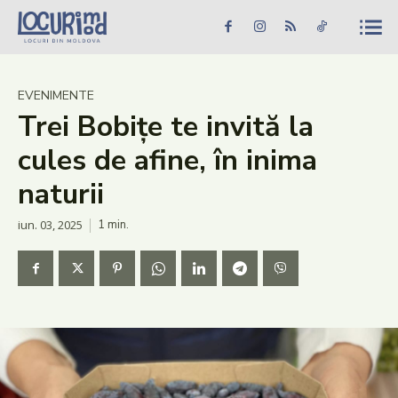
Caută în site...
Căutare
Caută în site...
Căutare
Știri
EVENIMENTE
Trei Bobițe te invită la
Evenimente
cules de afine, în inima
Dezvoltare rurală
naturii
Turism
iun. 03, 2025
1
min.
Vinării
Patrimoniu
Produs Acasă