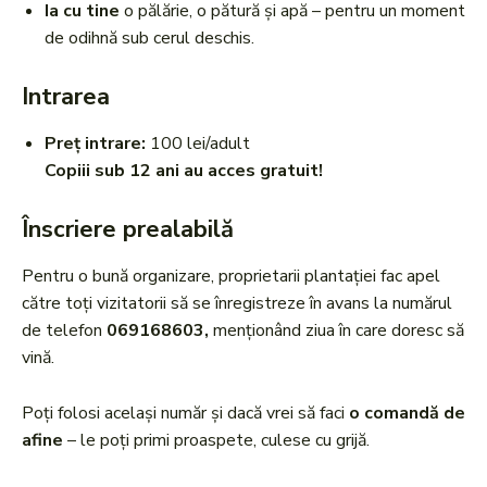
Ia cu tine
o pălărie, o pătură și apă – pentru un moment
de odihnă sub cerul deschis.
Intrarea
Preț intrare:
100 lei/adult
Copiii sub 12 ani au acces gratuit!
Înscriere prealabilă
Pentru o bună organizare, proprietarii plantației fac apel
către toți vizitatorii să se înregistreze în avans la numărul
de telefon
069168603,
menționând ziua în care doresc să
vină.
Poți folosi același număr și dacă vrei să faci
o comandă de
afine
– le poți primi proaspete, culese cu grijă.