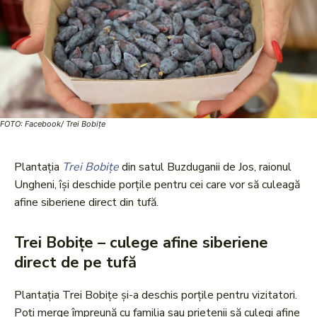
FOTO: Facebook/ Trei Bobițe
Plantația
Trei Bobițe
din satul Buzduganii de Jos, raionul
Ungheni, își deschide porțile pentru cei care vor să culeagă
afine siberiene direct din tufă.
Trei Bobițe – culege afine siberiene
direct de pe tufă
Plantația Trei Bobițe și-a deschis porțile pentru vizitatori.
Poți merge împreună cu familia sau prietenii să culegi afine