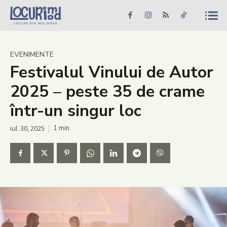
Caută în site...
Căutare
Caută în site...
Căutare
Știri
EVENIMENTE
Festivalul Vinului de Autor
Evenimente
2025 – peste 35 de crame
Dezvoltare rurală
într-un singur loc
Turism
iul. 30, 2025
1
min.
Vinării
Patrimoniu
Produs Acasă