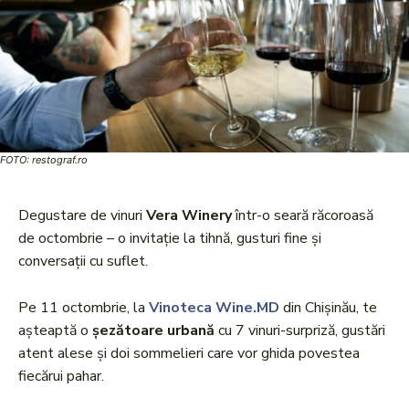
FOTO: restograf.ro
Degustare de vinuri
Vera Winery
într-o seară răcoroasă
de octombrie – o invitație la tihnă, gusturi fine și
conversații cu suflet.
Pe 11 octombrie, la
Vinoteca Wine.MD
din Chișinău, te
așteaptă o
șezătoare urbană
cu 7 vinuri-surpriză, gustări
atent alese și doi sommelieri care vor ghida povestea
fiecărui pahar.