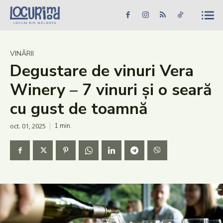
Caută în site...
Căutare
Caută în site...
Căutare
Știri
VINĂRII
Degustare de vinuri Vera
Evenimente
Winery – 7 vinuri și o seară
Dezvoltare rurală
cu gust de toamnă
Turism
oct. 01, 2025
1
min.
Vinării
Patrimoniu
Produs Acasă