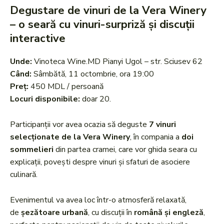
Degustare de vinuri de la Vera Winery
– o seară cu vinuri-surpriză și discuții
interactive
Unde:
Vinoteca Wine.MD Pianyi Ugol – str. Sciusev 62
Când:
Sâmbătă, 11 octombrie, ora 19:00
Preț:
450 MDL / persoană
Locuri disponibile:
doar 20.
Participanții vor avea ocazia să deguste
7 vinuri
selecționate de la Vera Winery
, în compania a
doi
sommelieri
din partea cramei, care vor ghida seara cu
explicații, povești despre vinuri și sfaturi de asociere
culinară.
Evenimentul va avea loc într-o atmosferă relaxată,
de
șezătoare urbană
, cu discuții în
română și engleză
,