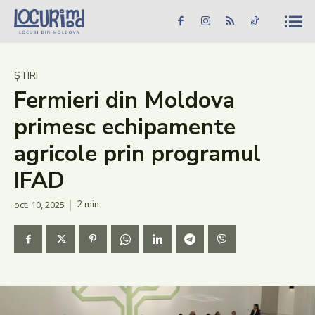
Caută în site...
Căutare
Caută în site...
Căutare
Știri
ȘTIRI
Fermieri din Moldova
Evenimente
primesc echipamente
Dezvoltare rurală
agricole prin programul
Turism
IFAD
Vinării
oct. 10, 2025
2
min.
Patrimoniu
Produs Acasă