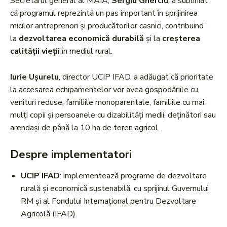
Secretarul general al MAIA,
Sergiu Gherciu
, a subliniat
că programul reprezintă un pas important în sprijinirea
micilor antreprenori și producătorilor casnici, contribuind
la
dezvoltarea economică durabilă
și la
creșterea
calității vieții
în mediul rural.
Iurie Ușurelu
, director UCIP IFAD, a adăugat că prioritate
la accesarea echipamentelor vor avea gospodăriile cu
venituri reduse, familiile monoparentale, familiile cu mai
mulți copii și persoanele cu dizabilități medii, deținători sau
arendași de până la 10 ha de teren agricol.
Despre implementatori
UCIP IFAD
: implementează programe de dezvoltare
rurală și economică sustenabilă, cu sprijinul Guvernului
RM și al Fondului Internațional pentru Dezvoltare
Agricolă (IFAD).