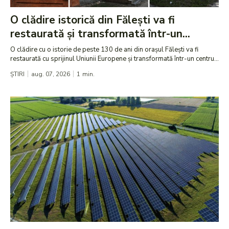
O clădire istorică din Fălești va fi
restaurată și transformată într-un...
O clădire cu o istorie de peste 130 de ani din orașul Fălești va fi
restaurată cu sprijinul Uniunii Europene și transformată într-un centru...
ȘTIRI
aug. 07, 2026
1
min.