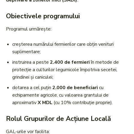
deprivare a zonelor mici (SADI)
.
Obiectivele programului
Programul urmărește:
creșterea numărului fermierilor care obțin venituri
suplimentare;
instruirea a peste
2.400 de fermieri
în metode de
protecție a culturilor legumicole împotriva secetei,
grindinei și caniculei;
dotarea a cel puțin
2.000 de beneficiari
cu
echipamente agricole, cu valoarea grantului de
aproximativ
X MDL
(cu 10% contribuție proprie).
Rolul Grupurilor de Acțiune Locală
GAL-urile vor facilita: