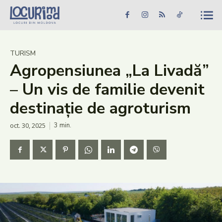
Caută în site...
Căutare
Caută în site...
Căutare
Știri
TURISM
Agropensiunea „La Livadă”
Evenimente
– Un vis de familie devenit
Dezvoltare rurală
destinație de agroturism
Turism
oct. 30, 2025
3
min.
Vinării
Patrimoniu
Produs Acasă