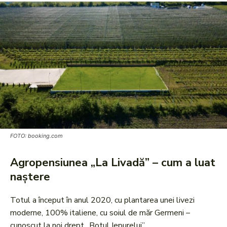
FOTO: booking.com
Agropensiunea „La Livadă” – cum a luat
naștere
Totul a început în anul 2020, cu plantarea unei livezi
moderne, 100% italiene, cu soiul de măr Germeni –
cunoscut la noi drept „Botul Iepurelui”.