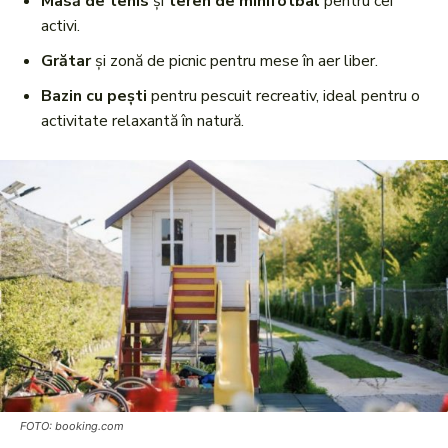
Masă de tenis
și
teren de minifotbal
pentru cei
activi.
Grătar
și zonă de picnic pentru mese în aer liber.
Bazin cu pești
pentru pescuit recreativ, ideal pentru o
activitate relaxantă în natură.
FOTO: booking.com