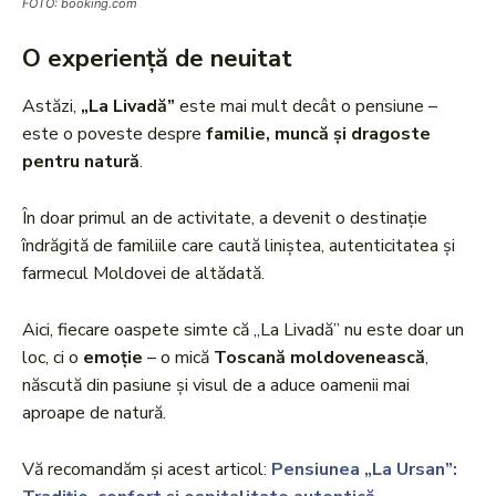
FOTO: booking.com
O experiență de neuitat
Astăzi,
„La Livadă”
este mai mult decât o pensiune –
este o poveste despre
familie, muncă și dragoste
pentru natură
.
În doar primul an de activitate, a devenit o destinație
îndrăgită de familiile care caută liniștea, autenticitatea și
farmecul Moldovei de altădată.
Aici, fiecare oaspete simte că „La Livadă” nu este doar un
loc, ci o
emoție
– o mică
Toscană moldovenească
,
născută din pasiune și visul de a aduce oamenii mai
aproape de natură.
Vă recomandăm și acest articol:
Pensiunea „La Ursan”: