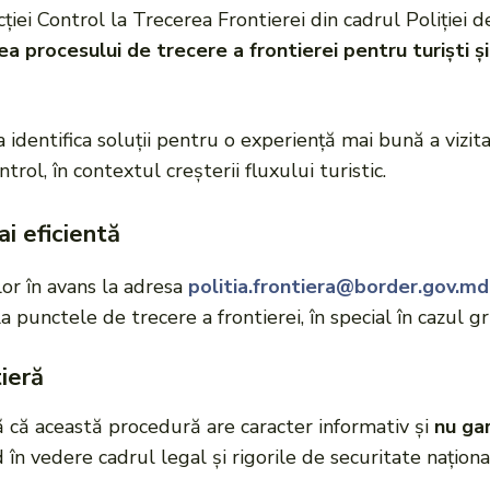
ecției Control la Trecerea Frontierei din cadrul Poliției d
a procesului de trecere a frontierei pentru turiști ș
 identifica soluții pentru o experiență mai bună a vizitat
rol, în contextul creșterii fluxului turistic.
i eficientă
elor în avans la adresa
politia.frontiera@border.gov.md
la punctele de trecere a frontierei, în special în cazul g
tieră
ă că această procedură are caracter informativ și
nu ga
 în vedere cadrul legal și rigorile de securitate naționa