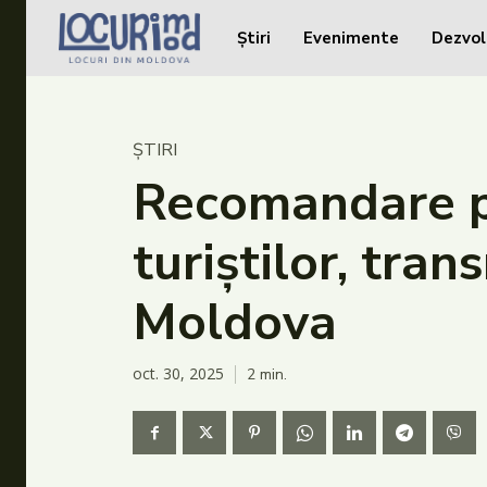
Știri
Evenimente
Dezvol
Caută în site...
Caută în site...
Știri
ȘTIRI
Evenimente
Recomandare pe
Dezvoltare rurală
turiștilor, tran
Turism
Moldova
Vinării
Patrimoniu
oct. 30, 2025
2
min.
Produs Acasă