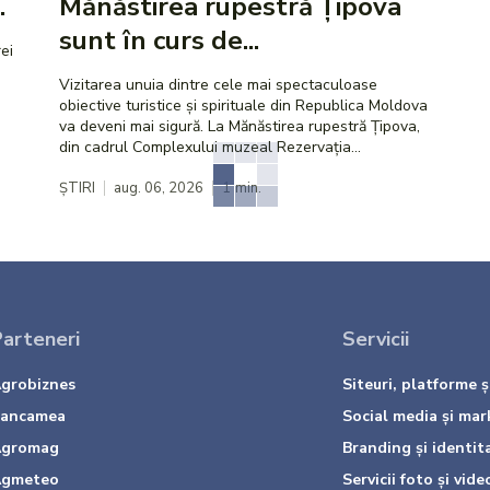
.
Mănăstirea rupestră Țipova
sunt în curs de...
ei
Vizitarea unuia dintre cele mai spectaculoase
obiective turistice și spirituale din Republica Moldova
va deveni mai sigură. La Mănăstirea rupestră Țipova,
din cadrul Complexului muzeal Rezervația...
ȘTIRI
aug. 06, 2026
1
min.
arteneri
Servicii
grobiznes
Siteuri, platforme și
ancamea
Social media și mar
gromag
Branding și identit
gmeteo
Servicii foto și vide