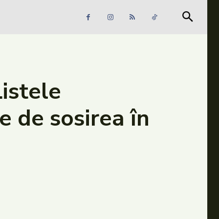
Căutare
Căutare
istele
te de sosirea în