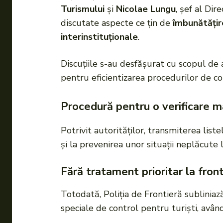
Turismului
și
Nicolae Lungu
, șef al Dir
discutate aspecte ce țin de
îmbunătățire
interinstituționale
.
Discuțiile s-au desfășurat cu scopul de a
pentru eficientizarea procedurilor de cont
Procedură pentru o verificare ma
Potrivit autorităților, transmiterea list
și la prevenirea unor situații neplăcute 
Fără tratament prioritar la fron
Totodată, Poliția de Frontieră subliniaz
speciale de control pentru turiști, având