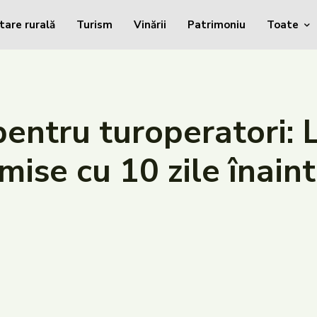
tare rurală
Turism
Vinării
Patrimoniu
Toate
ntru turoperatori: L
smise cu 10 zile înain