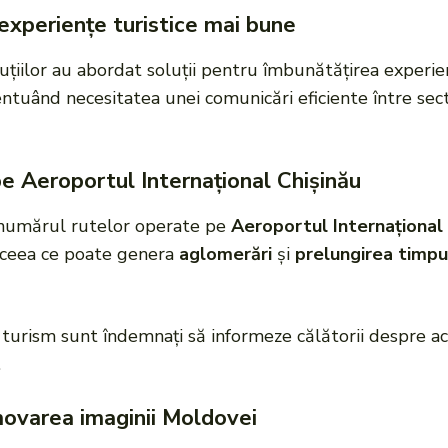
 experiențe turistice mai bune
ituțiilor au abordat soluții pentru îmbunătățirea experienț
entuând necesitatea unei comunicări eficiente între sect
pe Aeroportul Internațional Chișinău
numărul rutelor operate pe
Aeroportul Internațional 
 ceea ce poate genera
aglomerări
și
prelungirea timpu
de turism sunt îndemnați să informeze călătorii despre ac
.
varea imaginii Moldovei