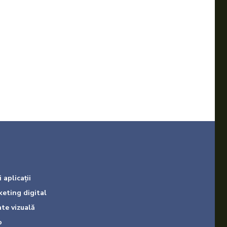
 aplicații
keting digital
ate vizuală
o