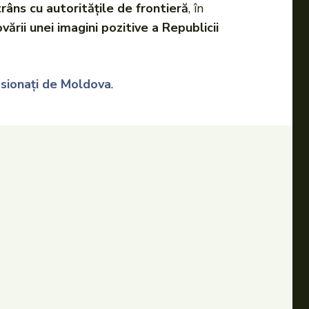
râns cu autoritățile de frontieră
, în
ării unei imagini pozitive a Republicii
asionați de Moldova
.