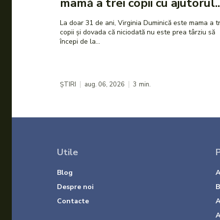
mamă a trei copii cu ajutorul..
La doar 31 de ani, Virginia Duminică este mama a tr
copii și dovada că niciodată nu este prea târziu să
începi de la...
ȘTIRI
aug. 06, 2026
3
min.
Utile
P
Blog
A
Despre noi
B
Contacte
A
A