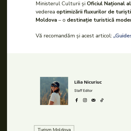
Ministerul Culturii și
Oficiul Național a
vederea
optimizării fluxurilor de turiști
Moldova
– o
destinație turistică moder
Vă recomandăm și acest articol:
„Guides
Lilia Nicuriuc
Staff Editor
Turism Moldova