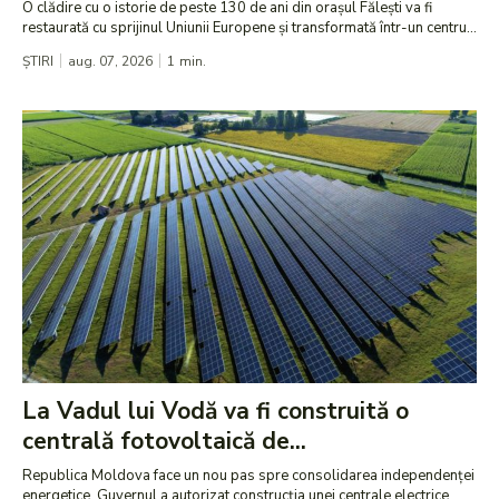
O clădire cu o istorie de peste 130 de ani din orașul Fălești va fi
restaurată cu sprijinul Uniunii Europene și transformată într-un centru...
ȘTIRI
aug. 07, 2026
1
min.
La Vadul lui Vodă va fi construită o
centrală fotovoltaică de...
Republica Moldova face un nou pas spre consolidarea independenței
energetice. Guvernul a autorizat construcția unei centrale electrice