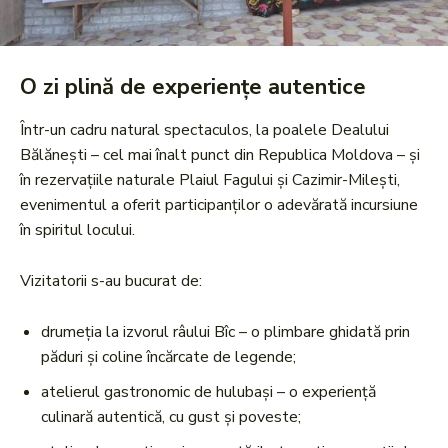
O zi plină de experiențe autentice
Într-un cadru natural spectaculos, la poalele Dealului
Bălănești – cel mai înalt punct din Republica Moldova – și
în rezervațiile naturale Plaiul Fagului și Cazimir-Milești,
evenimentul a oferit participanților o adevărată incursiune
în spiritul locului.
Vizitatorii s-au bucurat de:
drumeția la izvorul râului Bîc – o plimbare ghidată prin
păduri și coline încărcate de legende;
atelierul gastronomic de hulubași – o experiență
culinară autentică, cu gust și poveste;