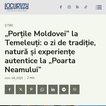
Caută în site...
Căutare
Caută în site...
Căutare
Știri
ȘTIRI
„Porțile Moldovei” la
Evenimente
Temeleuți: o zi de tradiție,
Dezvoltare rurală
natură și experiențe
Turism
autentice la „Poarta
Vinării
Neamului”
Patrimoniu
nov. 04, 2025
2
min.
Produs Acasă