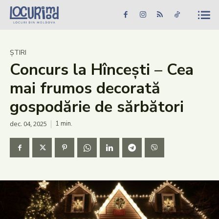
Caută în site...
Căutare
Caută în site...
Căutare
Știri
ȘTIRI
Concurs la Hîncești – Cea
Evenimente
mai frumos decorată
Dezvoltare rurală
gospodărie de sărbători
Turism
dec. 04, 2025
1
min.
Vinării
Patrimoniu
Produs Acasă