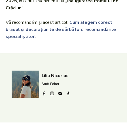
2025
, în cadrul evenimentului
„Inaugurarea Pomului de
Crăciun”
.
Vă recomandăm și acest articol:
Cum alegem corect
bradul și decorațiunile de sărbători: recomandările
specialiștilor.
Lilia Nicuriuc
Staff Editor