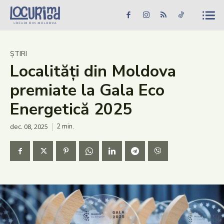
Caută în site...
Căutare
Caută în site...
Căutare
Știri
ȘTIRI
Localități din Moldova
Evenimente
premiate la Gala Eco
Dezvoltare rurală
Energetică 2025
Turism
dec. 08, 2025
2
min.
Vinării
Patrimoniu
Produs Acasă