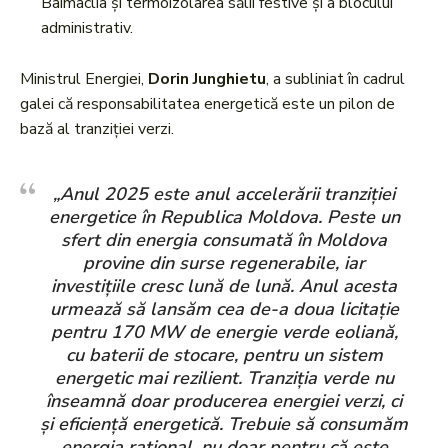
Baimaclia și termoizolarea sălii festive și a blocului
administrativ.
Ministrul Energiei,
Dorin Junghietu
, a subliniat în cadrul
galei că responsabilitatea energetică este un pilon de
bază al tranziției verzi.
„Anul 2025 este anul accelerării tranziției
energetice în Republica Moldova. Peste un
sfert din energia consumată în Moldova
provine din surse regenerabile, iar
investițiile cresc lună de lună. Anul acesta
urmează să lansăm cea de-a doua licitație
pentru 170 MW de energie verde eoliană,
cu baterii de stocare, pentru un sistem
energetic mai rezilient. Tranziția verde nu
înseamnă doar producerea energiei verzi, ci
și eficiență energetică. Trebuie să consumăm
energia rațional, nu doar pentru că este