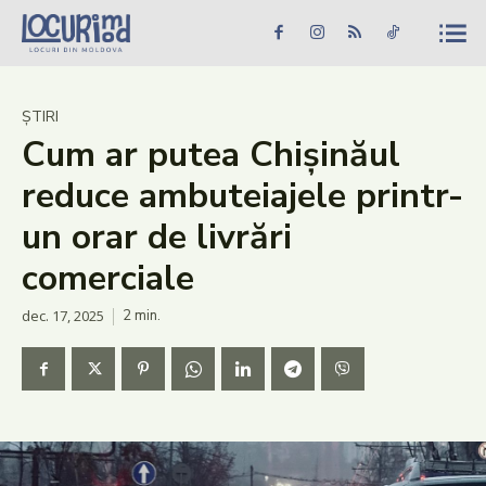
Caută în site...
Căutare
Caută în site...
Căutare
Știri
ȘTIRI
Cum ar putea Chișinăul
Evenimente
reduce ambuteiajele printr-
Dezvoltare rurală
un orar de livrări
Turism
comerciale
Vinării
dec. 17, 2025
2
min.
Patrimoniu
Produs Acasă