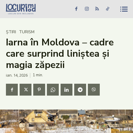
Caută în site...
Căutare
Caută în site...
Căutare
Știri
ȘTIRI
TURISM
Iarna în Moldova – cadre
Evenimente
care surprind liniștea și
Dezvoltare rurală
magia zăpezii
Turism
ian. 14, 2026
1
min.
Vinării
Patrimoniu
Produs Acasă