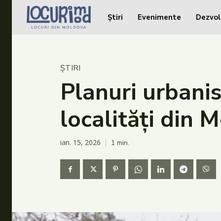
Știri
Evenimente
Dezvol
Caută în site...
Caută în site...
Știri
ȘTIRI
Evenimente
Planuri urbani
Dezvoltare rurală
localități din 
Turism
Vinării
ian. 15, 2026
1
min.
Patrimoniu
Produs Acasă