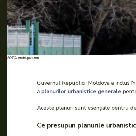
FOTO: ondrl.gov.md
Guvernul Republicii Moldova a inclus î
a
planurilor urbanistice generale
pentr
Aceste planuri sunt esențiale pentru dezv
Ce presupun planurile urbanisti