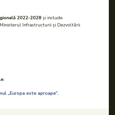
egională 2022-2028
și include
inisterul Infrastructurii și Dezvoltării
le
.
amul „Europa este aproape”.