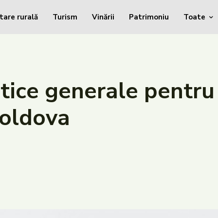
tare rurală
Turism
Vinării
Patrimoniu
Toate
stice generale pentr
Moldova