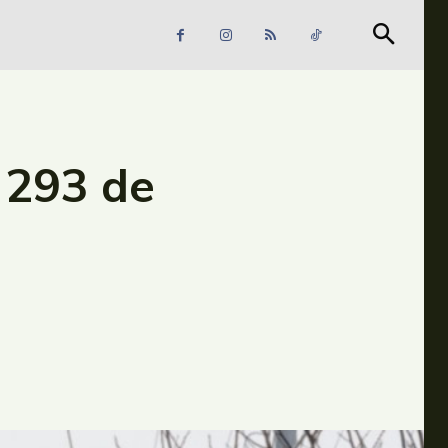
Căutare
Căutare
u 293 de