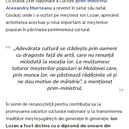
Cu ocazia Zilei Naționale a Culturii,
prim-ministrul
Alexandru Munteanu
a revenit în satul său natal,
Cosăuți, unde l-a vizitat pe meșterul Ion Lozan, apreciind
activitatea acestuia și rolul important al meșterilor
populari în păstrarea patrimoniului cultural.
„Adevărata cultură se clădește prin oameni
cu dragoste față de artă, care nu renunță
niciodată la vocația lor. Le mulțumesc
tuturor meșterilor populari ai Moldovei care,
prin munca lor, ne păstrează rădăcinile vii și
ne dau motive de mândrie”, a menționat
prim-ministrul.
În semn de recunoștință pentru contribuția sa la
promovarea valorilor culturale naționale și la transmiterea
tradițiilor meșteșugărești din generație în generație,
Ion
Lozan a fost distins cu o diplomă de onoare din