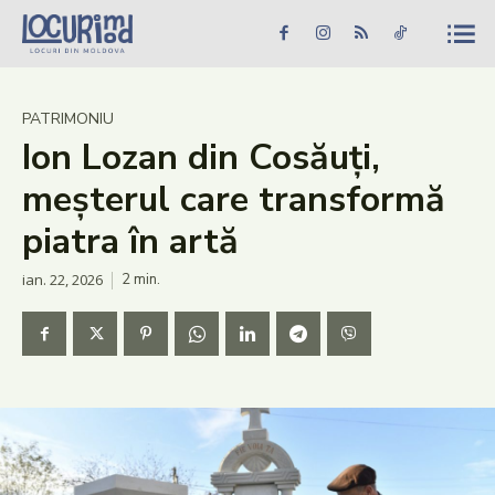
Caută în site...
Căutare
Caută în site...
Căutare
Știri
PATRIMONIU
Ion Lozan din Cosăuți,
Evenimente
meșterul care transformă
Dezvoltare rurală
piatra în artă
Turism
ian. 22, 2026
2
min.
Vinării
Patrimoniu
Produs Acasă