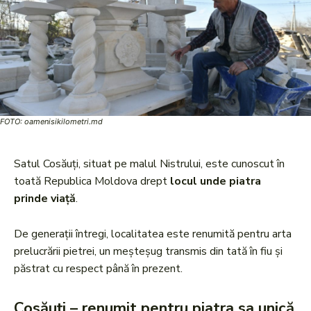
FOTO: oamenisikilometri.md
Satul Cosăuți, situat pe malul Nistrului, este cunoscut în
toată Republica Moldova drept
locul unde piatra
prinde viață
.
De generații întregi, localitatea este renumită pentru arta
prelucrării pietrei, un meșteșug transmis din tată în fiu și
păstrat cu respect până în prezent.
Cosăuți – renumit pentru piatra sa unică