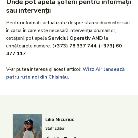
Unde pot apela șoferii pentru informații
sau intervenții
Pentru informații actualizate despre starea drumurilor sau
în cazul în care este necesară intervenția drumarilor,
cetățenii pot apela
Serviciul Operativ AND
la
următoarele numere:
(+373) 78 337 744
,
(+373) 60
477 117
.
V-ar putea interesa și acest articol:
Wizz Air lansează
patru rute noi din Chișinău.
Lilia Nicuriuc
Staff Editor