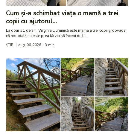
Cum și-a schimbat viața o mamă a trei
copii cu ajutorul...
La doar 31 de ani, Virginia Duminică este mama a trei copii și dovada
că niciodată nu este prea târziu să începi de la...
ȘTIRI
aug. 06, 2026
3
min.