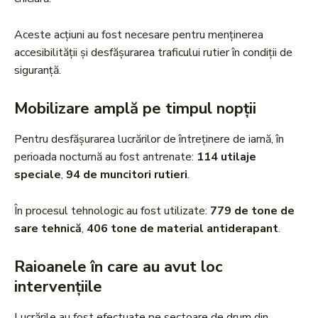
Aceste acțiuni au fost necesare pentru menținerea
accesibilității și desfășurarea traficului rutier în condiții de
siguranță.
Mobilizare amplă pe timpul nopții
Pentru desfășurarea lucrărilor de întreținere de iarnă, în
perioada nocturnă au fost antrenate:
114 utilaje
speciale
,
94 de muncitori rutieri
.
În procesul tehnologic au fost utilizate:
779 de tone de
sare tehnică
,
406 tone de material antiderapant
.
Raioanele în care au avut loc
intervențiile
Lucrările au fost efectuate pe sectoare de drum din