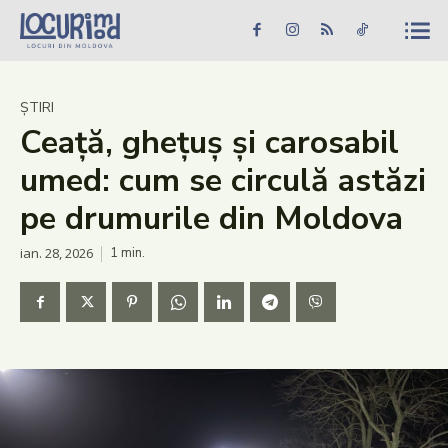
Caută în site...
Căutare
Caută în site...
Căutare
Știri
ȘTIRI
Ceață, ghețuș și carosabil
Evenimente
umed: cum se circulă astăzi
Dezvoltare rurală
pe drumurile din Moldova
Turism
ian. 28, 2026
1
min.
Vinării
Patrimoniu
Produs Acasă