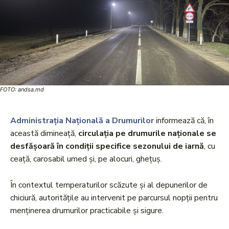
FOTO: andsa.md
Administrația Națională a Drumurilor
informează că, în
această dimineață,
circulația pe drumurile naționale se
desfășoară în condiții specifice sezonului de iarnă
, cu
ceață, carosabil umed și, pe alocuri, ghețuș.
În contextul temperaturilor scăzute și al depunerilor de
chiciură, autoritățile au intervenit pe parcursul nopții pentru
menținerea drumurilor practicabile și sigure.