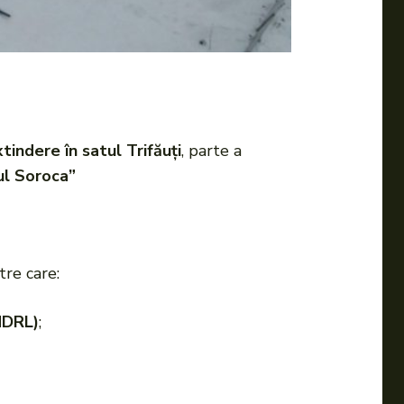
tindere în satul Trifăuți
, parte a
ul Soroca”
ntre care:
NDRL)
;