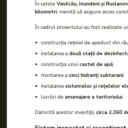
În satele
Vasilcău, Inundeni și Ruslano
kilometri
, menită să asigure acces cons
În cadrul proiectului au fost realizate u
construcția rețelei de apeduct din râu
instalarea a
două stații de dezinfect
construcția unui
castel de apă
;
montarea a
cinci hidranți subterani
;
instalarea
sistemelor și rețelelor el
lucrări de
amenajare a teritoriului
.
Datorită acestor investiții,
circa 2.360 d