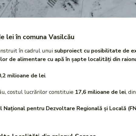
de lei în comuna Vasilcău
nstruit în cadrul unui
subproiect cu posibilitate de ex
lor de alimentare cu apă în șapte localități din raion
,2 milioane de lei
.
u, costul lucrărilor constituie
17,6 milioane de lei
, di
l Național pentru Dezvoltare Regională și Locală (F