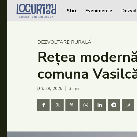
Știri
Evenimente
Dezvol
Caută în site...
Caută în site...
Știri
DEZVOLTARE RURALĂ
Evenimente
Rețea modernă 
Dezvoltare rurală
comuna Vasilcă
Turism
Vinării
ian. 29, 2026
3
min.
Patrimoniu
Produs Acasă