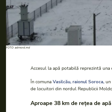
FOTO: adrnord.md
Accesul la apă potabilă reprezintă una d
În comuna
Vasilcău, raionul Soroca,
un 
de locuitori din nordul Republicii Moldo
Aproape 38 km de rețea de apă 