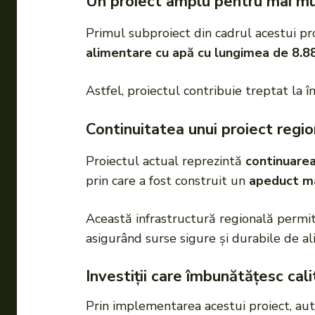
Un proiect amplu pentru mai mul
Primul subproiect din cadrul acestui pro
alimentare cu apă cu lungimea de 8.8
Astfel, proiectul contribuie treptat la 
Continuitatea unui proiect regi
Proiectul actual reprezintă
continuarea
prin care a fost construit un
apeduct ma
Această infrastructură regională permit
asigurând surse sigure și durabile de a
Investiții care îmbunătățesc cali
Prin implementarea acestui proiect, aut