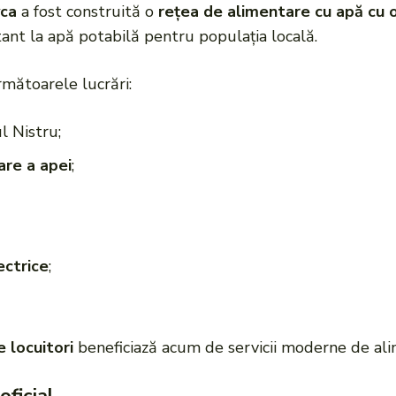
vca
a fost construită o
rețea de alimentare cu apă cu 
tant la apă potabilă pentru populația locală.
rmătoarele lucrări:
l Nistru;
are a apei
;
ectrice
;
e locuitori
beneficiază acum de servicii moderne de ali