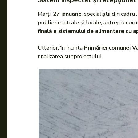
Sistem inspectat și recepționat 
Marți,
27 ianuarie
, specialiștii din cadru
publice centrale și locale, antreprenoru
finală a sistemului de alimentare cu a
Ulterior, în incinta
Primăriei comunei Va
finalizarea subproiectului.