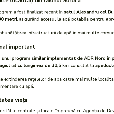
te localități din raionul Soroca
gram a fost finalizat recent în
satul Alexandru cel Bu
80 metri
, asigurând accesul la apă potabilă pentru
apr
îmbunătățirea infrastructurii de apă în mai multe comuni
onal important
 unui program similar implementat de ADR Nord în 
gistral cu lungimea de 30,5 km
, conectat la
apeductu
e extinderea rețelelor de apă către mai multe localită
limentare cu apă.
tatea vieții
oritățile centrale și locale, împreună cu Agenția de De