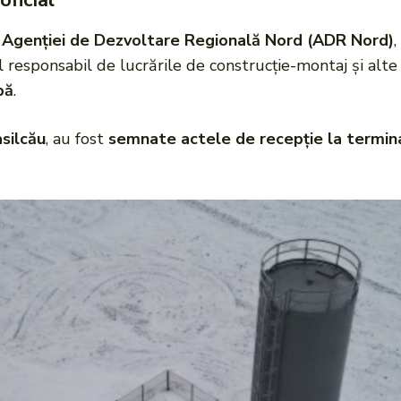
oficial
l
Agenției de Dezvoltare Regională Nord (ADR Nord)
,
l responsabil de lucrările de construcție-montaj și alte
pă
.
silcău
, au fost
semnate actele de recepție la termina