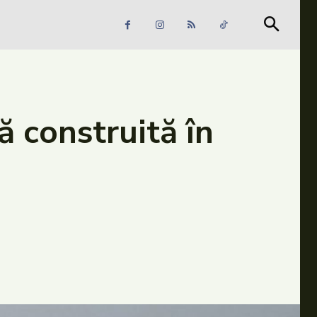
Căutare
Căutare
 construită în