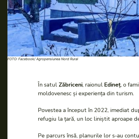
FOTO: Facebook/ Agropensiunea Nord Rural
În satul
Zăbriceni
, raionul
Edineț
, o fam
moldovenesc și experiența din turism.
Povestea a început în 2022, imediat după
refugiu la țară, un loc liniștit aproape d
Pe parcurs însă, planurile lor s-au cont