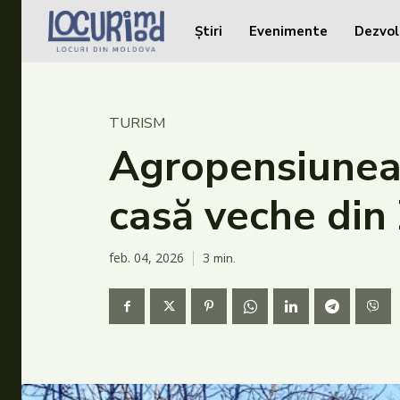
Știri
Evenimente
Dezvol
Caută în site...
Caută în site...
Știri
TURISM
Evenimente
Agropensiunea 
Dezvoltare rurală
casă veche din 
Turism
Vinării
feb. 04, 2026
3
min.
Patrimoniu
Produs Acasă