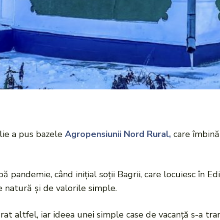
ilie a pus bazele
Agropensiunii Nord Rural,
care îmbină 
 pandemie, când inițial soții Bagrii, care locuiesc în E
e natură și de valorile simple.
urat altfel, iar ideea unei simple case de vacanță s-a t