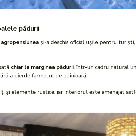
alele pădurii
,
agropensiunea
și-a deschis oficial ușile pentru turișt
sată
chiar la marginea pădurii
, într-un cadru natural lin
fără a pierde farmecul de odinioară.
uiți și elemente rustice, iar interiorul este amenajat ast