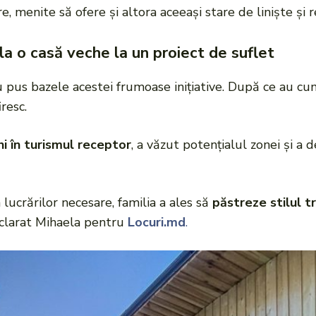
, menite să ofere și altora aceeași stare de liniște și 
a o casă veche la un proiect de suflet
u pus bazele acestei frumoase inițiative. După ce au c
resc.
i în turismul receptor
, a văzut potențialul zonei și a 
 lucrărilor necesare, familia a ales să
păstreze stilul tr
declarat Mihaela pentru
Locuri.md
.