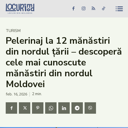
Caută în site...
Căutare
Caută în site...
Căutare
Știri
TURISM
Pelerinaj la 12 mănăstiri
Evenimente
din nordul țării – descoperă
Dezvoltare rurală
cele mai cunoscute
Turism
mănăstiri din nordul
Vinării
Moldovei
Patrimoniu
feb. 16, 2026
2
min.
Produs Acasă