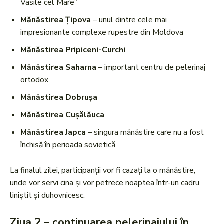
Vasile cel Mare”
Mănăstirea Țipova
– unul dintre cele mai
impresionante complexe rupestre din Moldova
Mănăstirea Pripiceni-Curchi
Mănăstirea Saharna
– important centru de pelerinaj
ortodox
Mănăstirea Dobrușa
Mănăstirea Cușălăuca
Mănăstirea Japca
– singura mănăstire care nu a fost
închisă în perioada sovietică
La finalul zilei, participanții vor fi cazați la o mănăstire,
unde vor servi cina și vor petrece noaptea într-un cadru
liniștit și duhovnicesc.
Ziua 2 – continuarea pelerinajului în