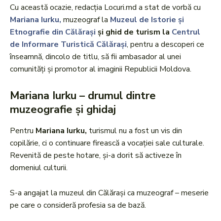
Cu această ocazie, redacția Locuri.md a stat de vorbă cu
Mariana Iurku,
muzeograf la
Muzeul de Istorie și
Etnografie din Călărași
și ghid de turism la
Centrul
de Informare Turistică Călărași
, pentru a descoperi ce
înseamnă, dincolo de titlu, să fii ambasador al unei
comunități și promotor al imaginii Republicii Moldova.
Mariana Iurku – drumul dintre
muzeografie și ghidaj
Pentru
Mariana Iurku,
turismul nu a fost un vis din
copilărie, ci o continuare firească a vocației sale culturale.
Revenită de peste hotare, și-a dorit să activeze în
domeniul culturii.
S-a angajat la muzeul din Călărași ca muzeograf – meserie
pe care o consideră profesia sa de bază.