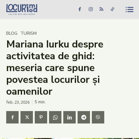
Caută în site...
Căutare
Caută în site...
Căutare
Știri
BLOG
TURISM
Mariana Iurku despre
Evenimente
activitatea de ghid:
Dezvoltare rurală
meseria care spune
Turism
povestea locurilor și
Vinării
oamenilor
Patrimoniu
feb. 23, 2026
5
min.
Produs Acasă