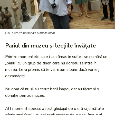
FOTO: arhiva personală Mariana Iurku
Pariul din muzeu și lecțiile învățate
Printre momentele care i-au rămas în suflet se numără un
„pariu” cu un grup de tineri care nu doreau să intre în
muzeu. Le-a promis că le va returna banii dacă vor ieși
dezamăgiți.
Nu doar că nu și-au cerut banii înapoi, dar au făcut și o
donație pentru muzeu.
Alt moment special a fost ghidajul de o oră și jumătate