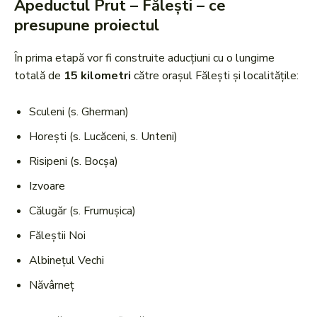
Apeductul Prut – Fălești – ce
presupune proiectul
În prima etapă vor fi construite aducțiuni cu o lungime
totală de
15 kilometri
către orașul Fălești și localitățile:
Sculeni (s. Gherman)
Horești (s. Lucăceni, s. Unteni)
Risipeni (s. Bocșa)
Izvoare
Călugăr (s. Frumușica)
Făleștii Noi
Albinețul Vechi
Năvârneț