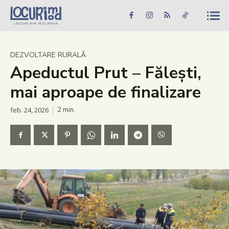
Caută în site...
Căutare
Caută în site...
Căutare
Știri
DEZVOLTARE RURALĂ
Apeductul Prut – Fălești,
Evenimente
mai aproape de finalizare
Dezvoltare rurală
feb. 24, 2026
2
min.
Turism
Vinării
Patrimoniu
Produs Acasă