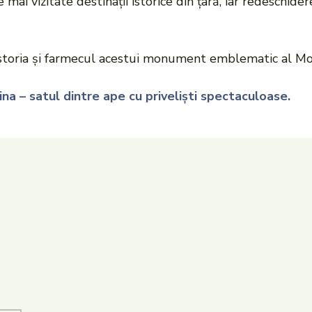
mai vizitate destinații istorice din țară, iar redeschid
 istoria și farmecul acestui monument emblematic al Mo
ina – satul dintre ape cu priveliști spectaculoase.