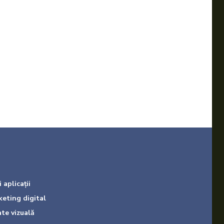
 aplicații
keting digital
ate vizuală