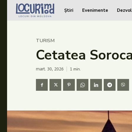
Știri
Evenimente
Dezvol
Caută în site...
Caută în site...
Știri
TURISM
Evenimente
Cetatea Soroca 
Dezvoltare rurală
mart. 30, 2026
1
min.
Turism
Vinării
Patrimoniu
Produs Acasă