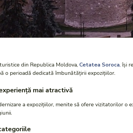
 turistice din Republica Moldova,
Cetatea Soroca
,
își r
pă o perioadă dedicată îmbunătățirii expozițiilor.
 experiență mai atractivă
nizare a expozițiilor, menite să ofere vizitatorilor o 
iunii.
categoriile