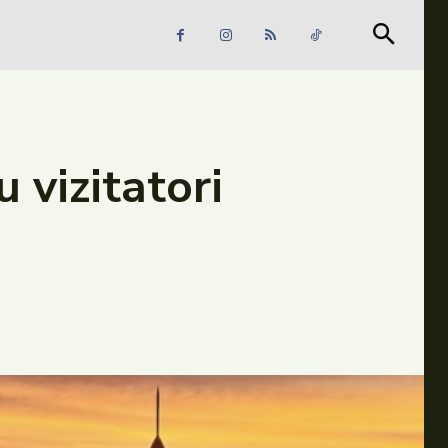
Căutare
Căutare
 vizitatori