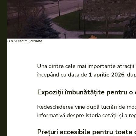
FOTO: Vadim Șterbate
Una dintre cele mai importante atracții
începând cu data de
1 aprilie 2026
, du
Expoziții îmbunătățite pentru o
Redeschiderea vine după lucrări de moder
informativă despre istoria cetății și a reg
Prețuri accesibile pentru toate 