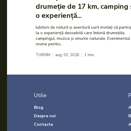
drumeție de 17 km, camping 
o experiență...
Iubitorii de natură și aventură sunt invitați să partic
la o experiență deosebită care îmbină drumețiile,
campingul, muzica și vinurile naturale. Evenimentul
revine pentru...
TURISM
aug. 03, 2026
1
min.
Utile
P
Blog
A
Despre noi
B
Contacte
A