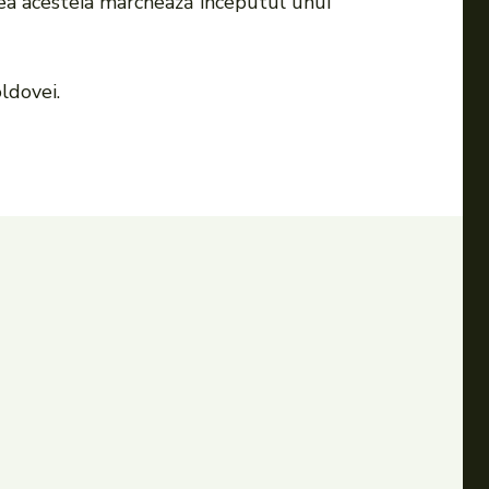
erea acesteia marchează începutul unui
ldovei.