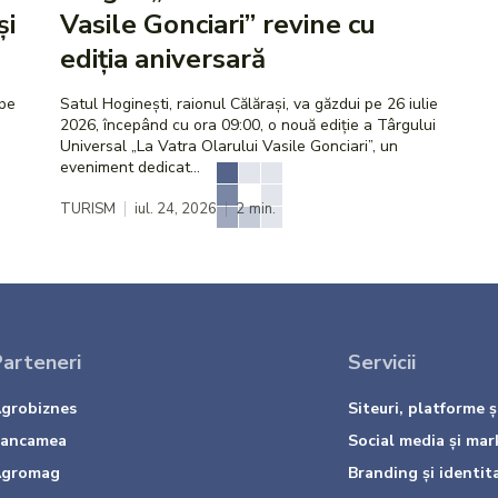
și
Vasile Gonciari” revine cu
ediția aniversară
ipe
Satul Hoginești, raionul Călărași, va găzdui pe 26 iulie
2026, începând cu ora 09:00, o nouă ediție a Târgului
Universal „La Vatra Olarului Vasile Gonciari”, un
eveniment dedicat...
TURISM
iul. 24, 2026
2
min.
arteneri
Servicii
grobiznes
Siteuri, platforme și
ancamea
Social media și mar
gromag
Branding și identit