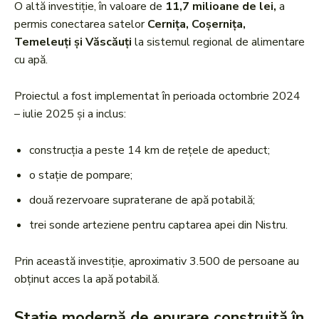
O altă investiție, în valoare de
11,7 milioane de lei,
a
permis conectarea satelor
Cernița, Coșernița,
Temeleuți și Văscăuți
la sistemul regional de alimentare
cu apă.
Proiectul a fost implementat în perioada octombrie 2024
– iulie 2025 și a inclus:
construcția a peste 14 km de rețele de apeduct;
o stație de pompare;
două rezervoare supraterane de apă potabilă;
trei sonde arteziene pentru captarea apei din Nistru.
Prin această investiție, aproximativ 3.500 de persoane au
obținut acces la apă potabilă.
Stație modernă de epurare construită în