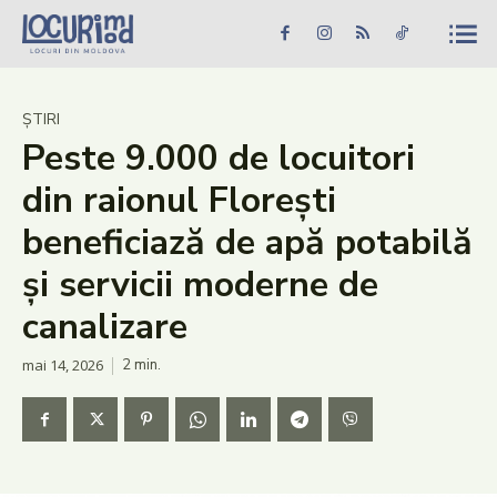
Caută în site...
Căutare
Caută în site...
Căutare
Știri
ȘTIRI
Peste 9.000 de locuitori
Evenimente
din raionul Florești
Dezvoltare rurală
beneficiază de apă potabilă
Turism
și servicii moderne de
Vinării
canalizare
Patrimoniu
mai 14, 2026
2
min.
Produs Acasă