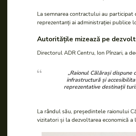
La semnarea contractului au participat d
reprezentanți ai administrației publice l
Autoritățile mizează pe dezvolt
Directorul ADR Centru, Ion Pînzari, a decl
„Raionul Călărași dispune de
infrastructură și accesibili
reprezentative destinații tur
La rândul său, președintele raionului Că
vizitatori și la dezvoltarea economică a l