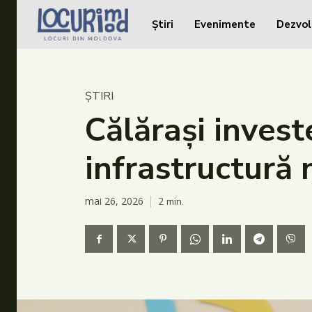
Știri
Evenimente
Dezvol
Caută în site...
Caută în site...
Știri
ȘTIRI
Evenimente
Călărași invest
Dezvoltare rurală
infrastructură 
Turism
Vinării
mai 26, 2026
2
min.
Patrimoniu
Produs Acasă