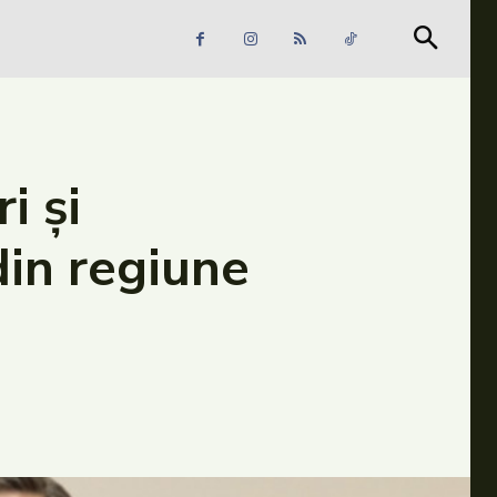
Căutare
Căutare
i și
din regiune