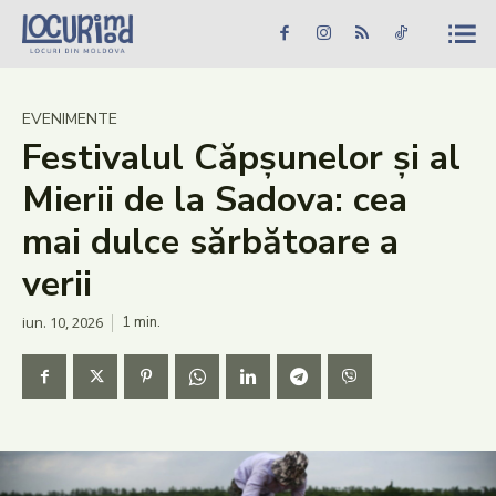
Caută în site...
Căutare
Caută în site...
Căutare
Știri
EVENIMENTE
Festivalul Căpșunelor și al
Evenimente
Mierii de la Sadova: cea
Dezvoltare rurală
mai dulce sărbătoare a
Turism
verii
Vinării
iun. 10, 2026
1
min.
Patrimoniu
Produs Acasă