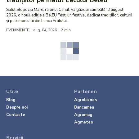
tradițiilor pe malul Lacului Beleu
Satul Slobozia Mare, raionul Cahul, va găzdui sâmbătă, 8 august
2026, o nouă ediție a BelEU Fest, un festival dedicat tradițiilor, culturii
și patrimoniului din Lunca Prutului...
EVENIMENTE
aug. 04, 2026
2
min.
Utile
Parteneri
Blog
Agrobiznes
Despre noi
Bancamea
Contacte
Agromag
Agmeteo
Servicii