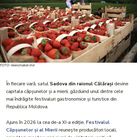
FOTO: newsmaker.md
În fiecare vară, satul
Sadova din raionul Călărași
devine
capitala căpșunelor și a mierii, găzduind unul dintre cele
mai îndrăgite festivaluri gastronomice și turistice din
Republica Moldova.
Ajuns în 2026 la cea de-a XI-a ediție,
Festivalul
Căpșunelor și al Mierii
reunește producători locali,