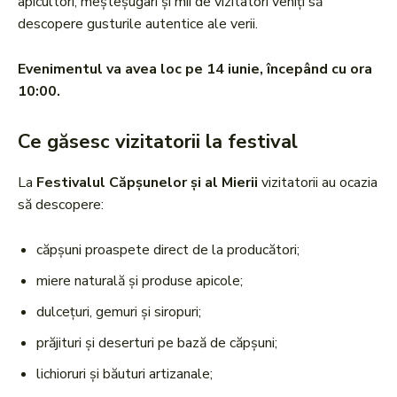
apicultori, meșteșugari și mii de vizitatori veniți să
descopere gusturile autentice ale verii.
Evenimentul va avea loc pe 14 iunie, începând cu ora
10:00.
Ce găsesc vizitatorii la festival
La
Festivalul Căpșunelor și al Mierii
vizitatorii au ocazia
să descopere:
căpșuni proaspete direct de la producători;
miere naturală și produse apicole;
dulcețuri, gemuri și siropuri;
prăjituri și deserturi pe bază de căpșuni;
lichioruri și băuturi artizanale;